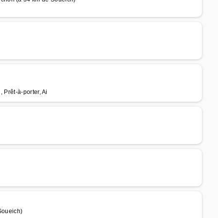
l, Prêt-à-porter, Ai
Soueich)