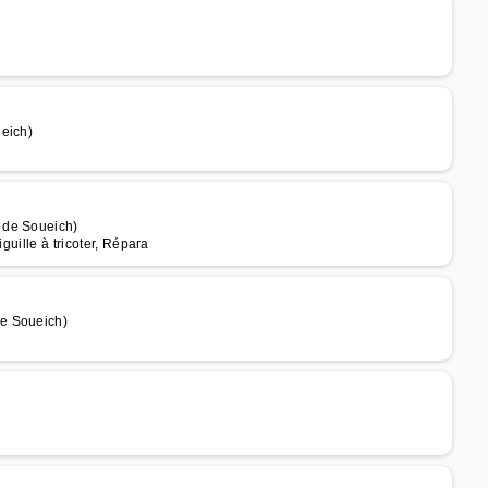
ueich)
 de Soueich)
guille à tricoter, Répara
de Soueich)