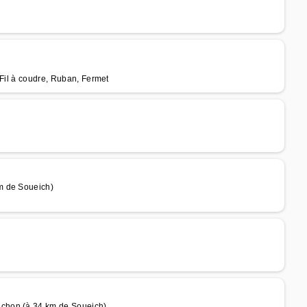
 Fil à coudre, Ruban, Fermet
m de Soueich)
chon (à 34 km de Soueich)