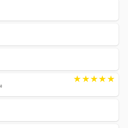
★
★
★
★
★
s)