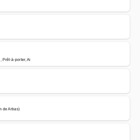
l, Prêt-à-porter, Ai
m de Arbas)