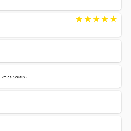
★
★
★
★
★
7 km de Sceaux)