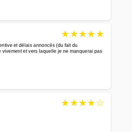
★
★
★
★
★
ntive et délais annoncés (du fait du
de vivement et vers laquelle je ne manquerai pas
★
★
★
★
☆