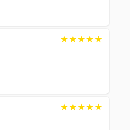
★
★
★
★
★
★
★
★
★
★