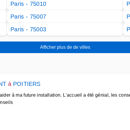
Paris - 75010
P
Paris - 75007
P
Paris - 75003
P
Afficher plus de de villes
NT
à
POITIERS
ider à ma future installation. L'accueil a été génial, les conse
nseils