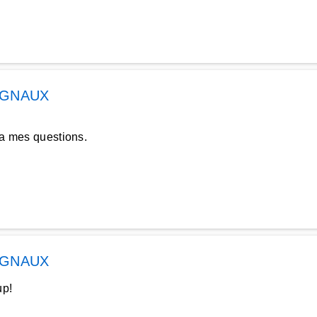
GNAUX
s a mes questions.
GNAUX
up!