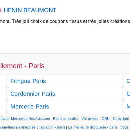
à
HENIN BEAUMONT
nt. Très joli choix de coupons tissus et très jolies création
llement - Paris
Fringue Paris
C
Cordonnier Paris
C
Mercerie Paris
M
tacter Merceries.NosAvis.com
-
Faire connaitre
-
Vie privée
-
CGU
-
Copyrigh
a meilleure entreprise d isolation - paris
|
La meilleure droguerie - paris
|
Vous 